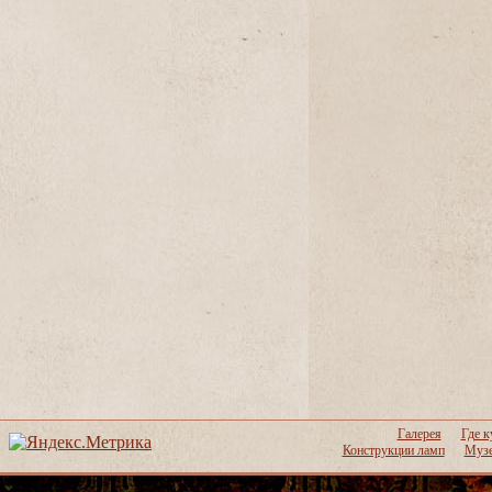
Галерея
Где к
Конструкции ламп
Музе