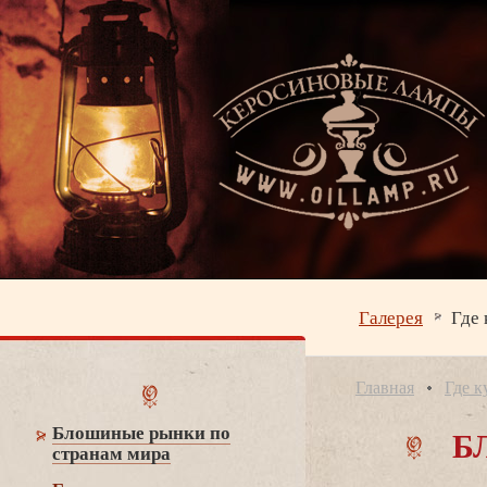
Галерея
Где 
Главная
Где к
Б
Блошиные рынки по
странам мира