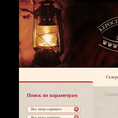
Галер
Главна
Поиск по параметрам
се типы горючего
се типы прибора