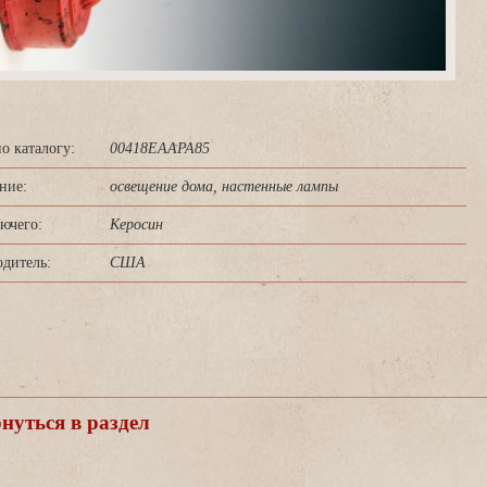
о каталогу:
00418EAAPA85
ние:
освещение дома, настенные лампы
ючего:
Керосин
дитель:
США
уться в раздел