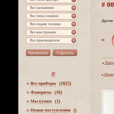
# 0
се назначения
се типы пламени
Другие 
се подачи топлива
се конструкции
се производители
Пред
Наза
(1025)
се приборы
(16)
Фавориты
(1)
Мы купим
()
Новые поступления