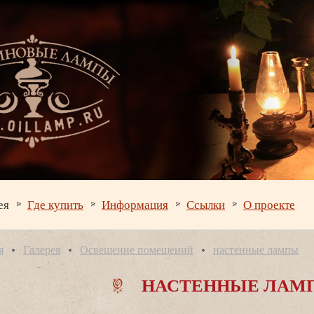
ея
Где купить
Информация
Ссылки
О проекте
я
Галерея
Освещение помещений
настенные лампы
НАСТЕННЫЕ ЛАМ