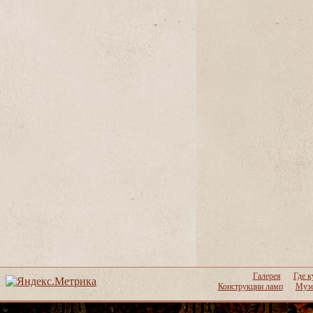
Галерея
Где к
Конструкции ламп
Музе