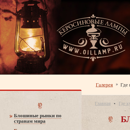
Галерея
Где 
Главная
Где к
Б
Блошиные рынки по
странам мира