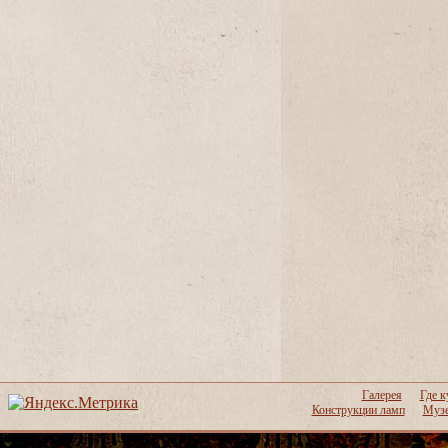
Галерея
Где к
Конструкции ламп
Музе