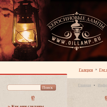
Галерея
Где 
Главная
Инфо
Как они сделаны