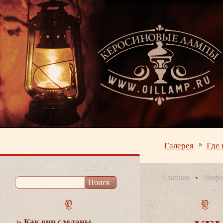
Галерея
Где 
Главная
Инфо
Как они сделаны