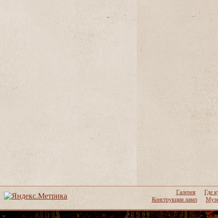
Галерея
Где к
Конструкции ламп
Музе