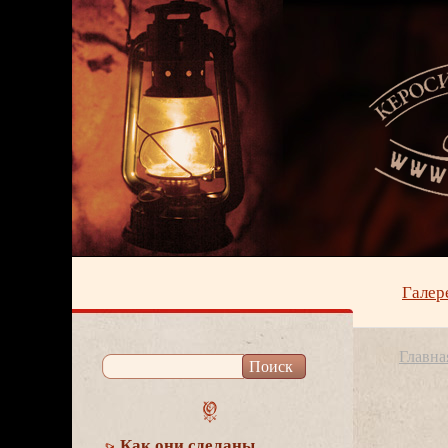
Галер
Главна
Как они сделаны