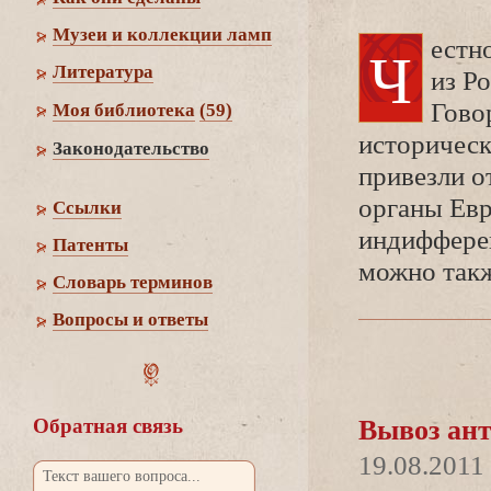
Музеи и коллекции ламп
Честно сказать, нигде не встречал препятствий, хотя
Литература
из Ро
Гово
Моя библиотека
(59)
историческ
Законодательство
привезли о
органы Евр
Cсылки
индиффере
Патенты
можно так
Словарь термино
опросы и ответы
Обратная связь
ывоз ант
19.08.2011