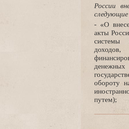
России вн
следующие
- «О внес
акты Росси
системы 
доходов
финансиро
денежных
осударств
обороту н
иностранн
путем);