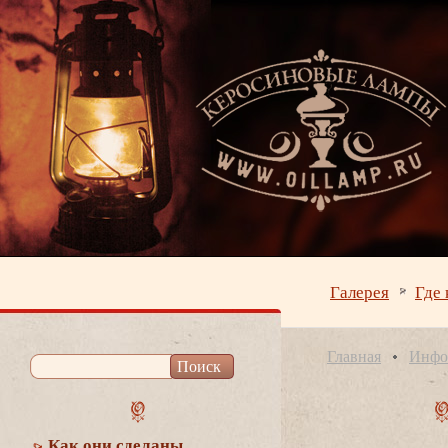
Галерея
Где 
Главная
Инфо
Как они сделаны