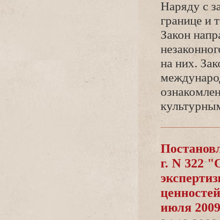
Наряду с з
ранице и 
Закон напр
незаконног
на них. За
международ
ознакомлен
культурным
Постановл
. N 322 "
экспертиз
ценностей
июля 2009 