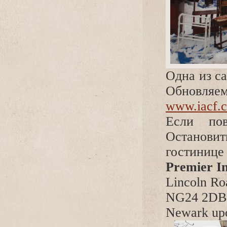
Одна из с
Обнов
www.iacf.c
Если пов
Остановит
гостинице
Premier I
Lincoln Ro
NG24 2DB
Newark upo