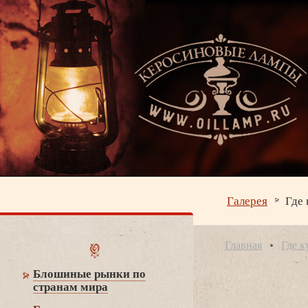
Галерея
Где 
Главная
Где к
Блошиные рынки по
странам мира