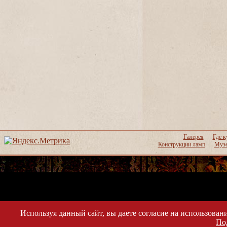
Галерея
Где к
Конструкции ламп
Музе
Используя данный сайт, вы даете согласие на использовани
По