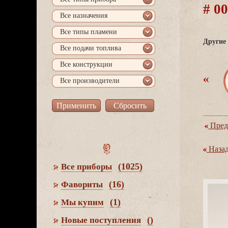
# 
се назначения
се типы пламени
Другие 
се подачи топлива
се конструкции
се производители
Пред
Наза
(1025)
се приборы
(16)
Фавориты
(1)
Мы купим
()
Новые поступления