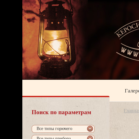
Галер
Главна
Поиск по параметрам
се типы горючего
се типы прибора