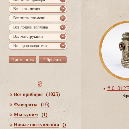
се назначения
се типы пламени
се подачи топлива
се конструкции
се производители
# 01012
(1025)
се приборы
Фр
(16)
Фавориты
(1)
Мы купим
()
Новые поступления