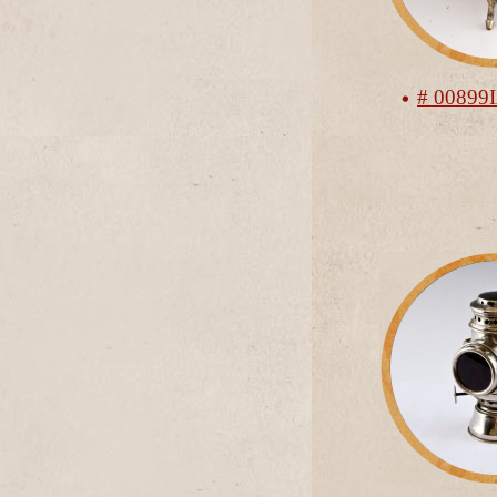
# 00899