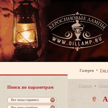
Галерея
Где 
Главная
Галер
Поиск по параметрам
А
се типы горючего
се типы прибора