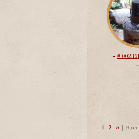
# 0023
С
1
2
|
На ст