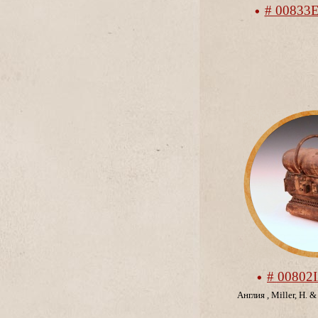
# 00833
# 00802
Англия
,
Miller, H. 