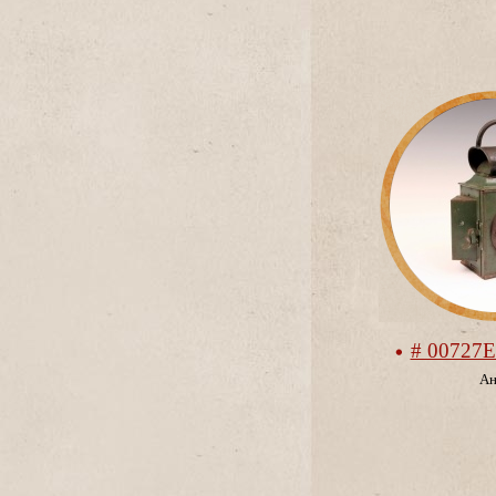
# 00727
Ан