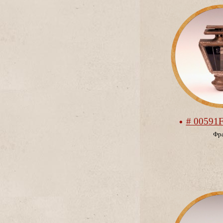
# 00591
Фр