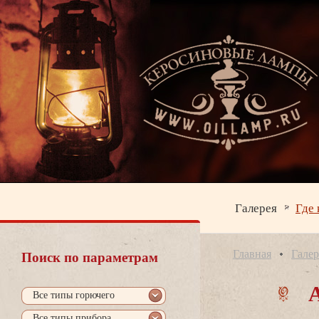
Галерея
Где 
Главная
Галер
Поиск по параметрам
се типы горючего
се типы прибора