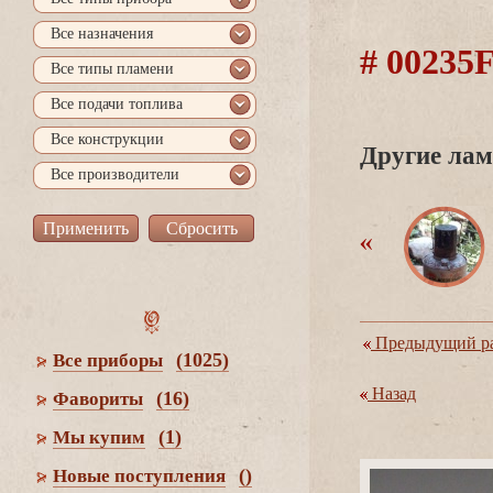
се назначения
# 0023
се типы пламени
се подачи топлива
се конструкции
Другие лам
се производители
Предыдущий ра
(1025)
се приборы
Назад
(16)
Фавориты
(1)
Мы купим
()
Новые поступления