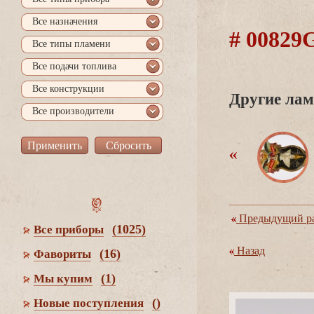
се назначения
# 0082
се типы пламени
се подачи топлива
се конструкции
Другие лам
се производители
Предыдущий ра
(1025)
се приборы
Назад
(16)
Фавориты
(1)
Мы купим
()
Новые поступления