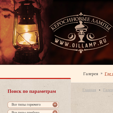
Галерея
Где 
Главная
Галер
Поиск по параметрам
се типы горючего
се типы прибора