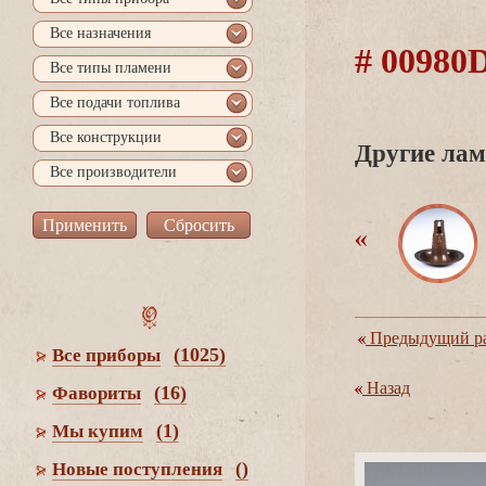
се назначения
# 0098
се типы пламени
се подачи топлива
се конструкции
Другие лам
се производители
Предыдущий ра
(1025)
се приборы
Назад
(16)
Фавориты
(1)
Мы купим
()
Новые поступления