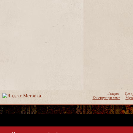
Галерея
Где к
Конструкции ламп
Музе