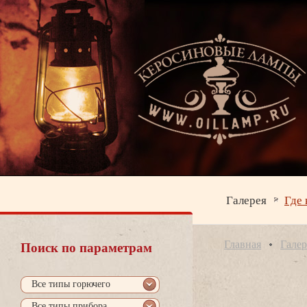
Галерея
Где 
Главная
Галер
Поиск по параметрам
се типы горючего
се типы прибора