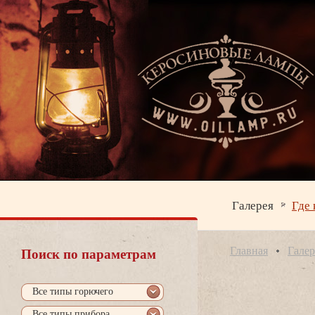
Галерея
Где 
Главная
Галер
Поиск по параметрам
се типы горючего
се типы прибора