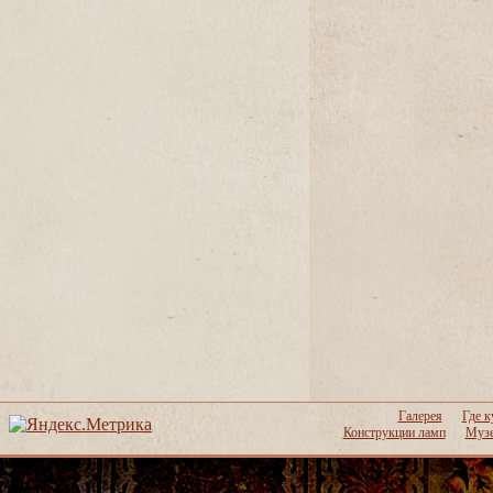
Галерея
Где к
Конструкции ламп
Музе