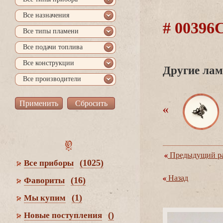
се назначения
# 0039
се типы пламени
се подачи топлива
се конструкции
Другие лам
се производители
Предыдущий ра
(1025)
се приборы
Назад
(16)
Фавориты
(1)
Мы купим
()
Новые поступления