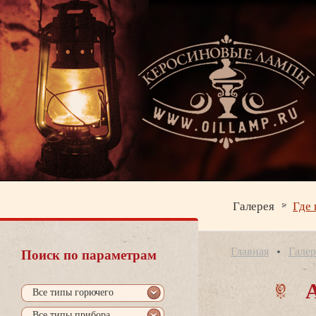
Галерея
Где 
Главная
Галер
Поиск по параметрам
се типы горючего
се типы прибора