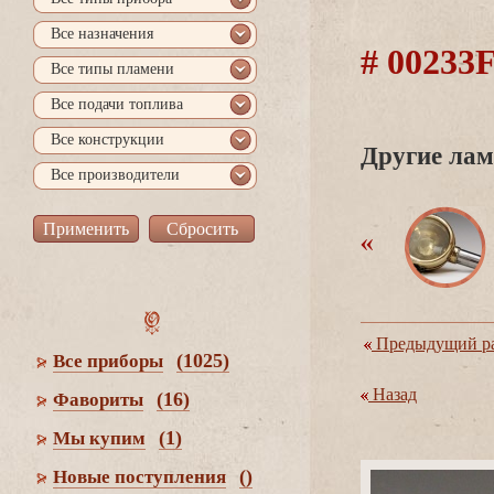
се назначения
# 0023
се типы пламени
се подачи топлива
се конструкции
Другие лам
се производители
Предыдущий ра
(1025)
се приборы
Назад
(16)
Фавориты
(1)
Мы купим
()
Новые поступления