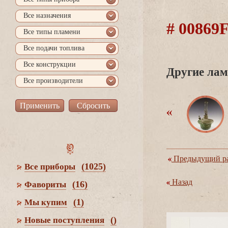
се назначения
# 0086
се типы пламени
се подачи топлива
се конструкции
Другие лам
се производители
Предыдущий ра
(1025)
се приборы
Назад
(16)
Фавориты
(1)
Мы купим
()
Новые поступления