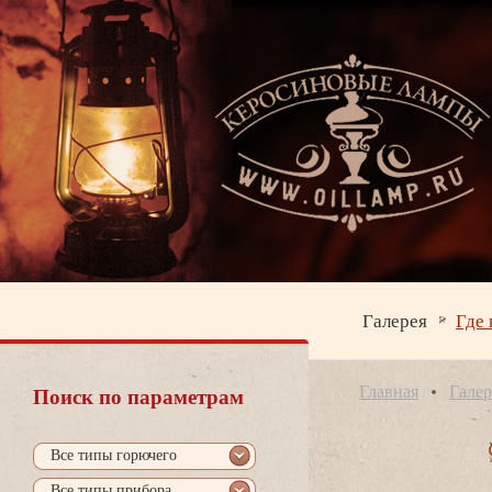
Галерея
Где 
Главная
Галер
Поиск по параметрам
се типы горючего
се типы прибора