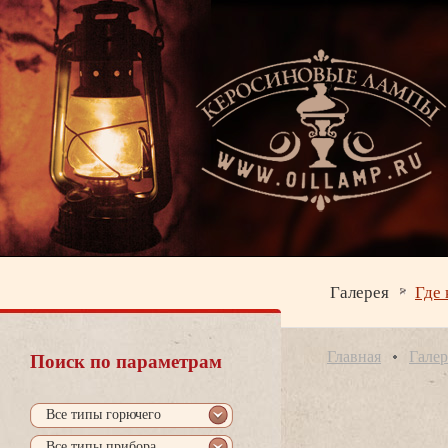
Галерея
Где 
Главная
Галер
Поиск по параметрам
се типы горючего
се типы прибора