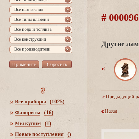
се назначения
# 000096
се типы пламени
се подачи топлива
се конструкции
Другие лам
се производители
Предыдущий ра
(1025)
се приборы
Назад
(16)
Фавориты
(1)
Мы купим
()
Новые поступления