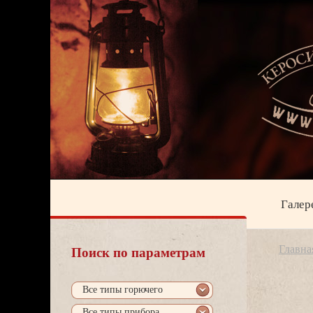
Галер
Главна
Поиск по параметрам
се типы горючего
се типы прибора