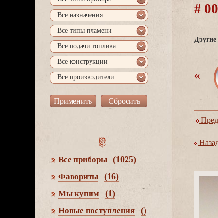
# 0
се назначения
се типы пламени
Другие 
се подачи топлива
се конструкции
се производители
Пред
Наза
(1025)
се приборы
(16)
Фавориты
(1)
Мы купим
()
Новые поступления