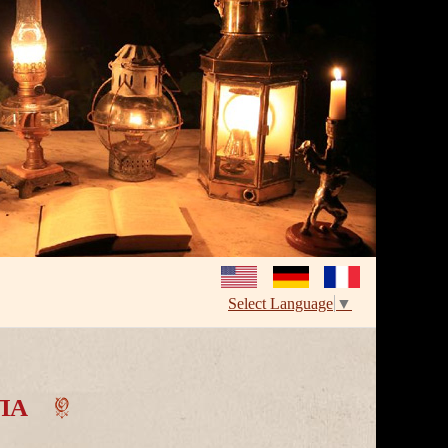
Select Language
▼
ПА