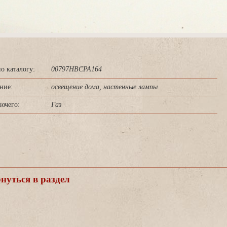
о каталогу:
00797HBCPA164
ние:
освещение дома, настенные лампы
ючего:
Газ
уться в раздел