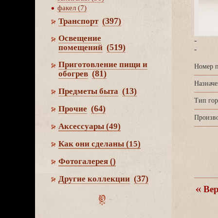
факел (7)
(397)
Транспорт
Освещение
-
(519)
помещений
-
Приготовление пищи и
Номер п
(81)
обогре
Назначе
(13)
Предметы быта
Тип гор
(64)
Прочие
Произво
Аксессуары
(49)
Как они сделаны
(15)
Фотогалерея
()
(37)
Другие коллекции
ерн