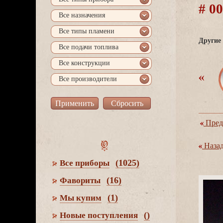
# 0
се назначения
се типы пламени
Другие 
се подачи топлива
се конструкции
се производители
Пред
Наза
(1025)
се приборы
(16)
Фавориты
(1)
Мы купим
()
Новые поступления