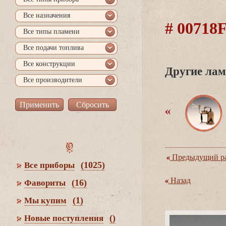
се назначения
# 00718
се типы пламени
се подачи топлива
се конструкции
Другие лам
се производители
Предыдущий ра
(1025)
се приборы
Назад
(16)
Фавориты
(1)
Мы купим
()
Новые поступления