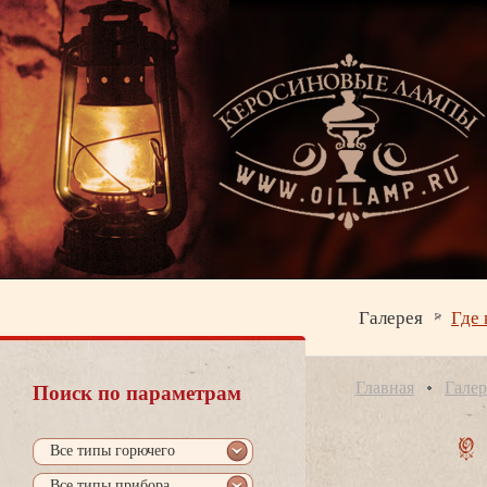
Галерея
Где 
Главная
Галер
Поиск по параметрам
се типы горючего
се типы прибора