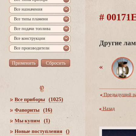
се назначения
# 0017
се типы пламени
се подачи топлива
се конструкции
Другие лам
се производители
Предыдущий ра
(1025)
се приборы
Назад
(16)
Фавориты
(1)
Мы купим
()
Новые поступления