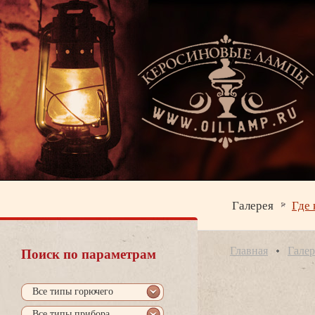
Галерея
Где 
Главная
Галер
Поиск по параметрам
се типы горючего
се типы прибора