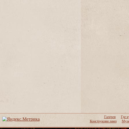
Галерея
Где к
Конструкции ламп
Музе