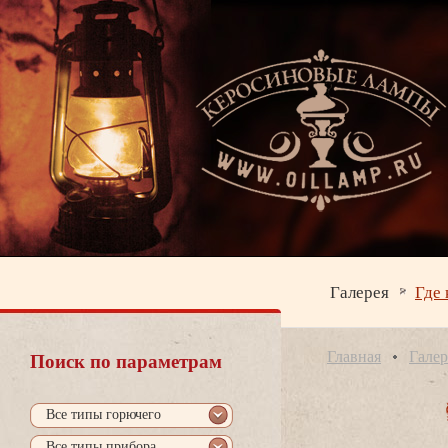
Галерея
Где 
Главная
Галер
Поиск по параметрам
се типы горючего
се типы прибора