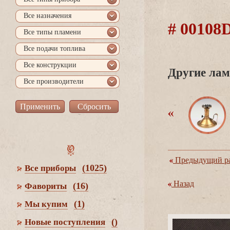
се назначения
# 0010
се типы пламени
се подачи топлива
се конструкции
Другие лам
се производители
Предыдущий ра
(1025)
се приборы
Назад
(16)
Фавориты
(1)
Мы купим
()
Новые поступления