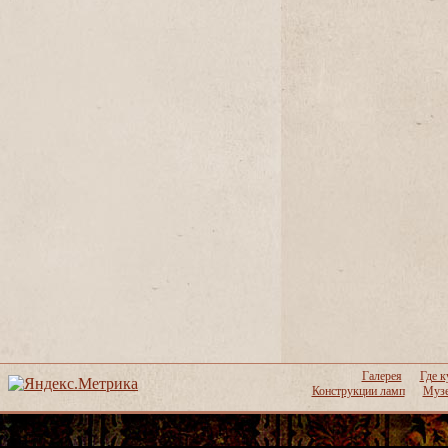
Галерея
Где к
Конструкции ламп
Музе