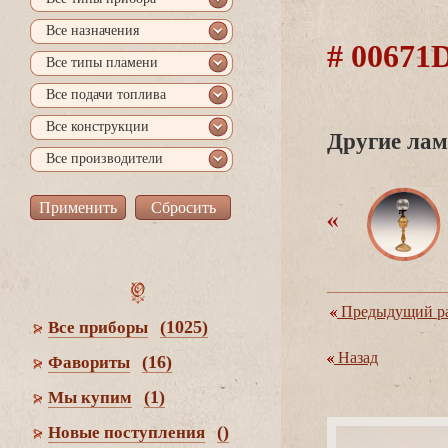
се назначения
# 0067
се типы пламени
се подачи топлива
се конструкции
Другие лам
се производители
Предыдущий ра
(1025)
се приборы
Назад
(16)
Фавориты
(1)
Мы купим
()
Новые поступления