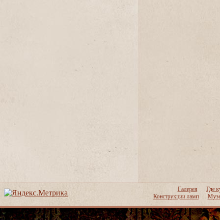
Галерея
Где к
Конструкции ламп
Музе