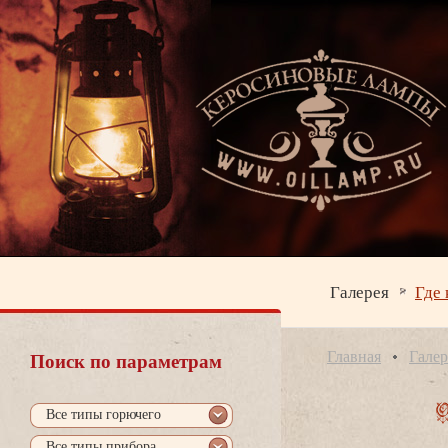
Галерея
Где 
Главная
Галер
Поиск по параметрам
се типы горючего
се типы прибора