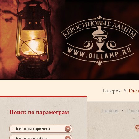
Галерея
Где 
Главная
Галер
Поиск по параметрам
се типы горючего
се типы прибора