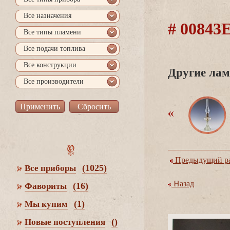
се назначения
# 0084
се типы пламени
се подачи топлива
се конструкции
Другие лам
се производители
Предыдущий ра
(1025)
се приборы
Назад
(16)
Фавориты
(1)
Мы купим
()
Новые поступления