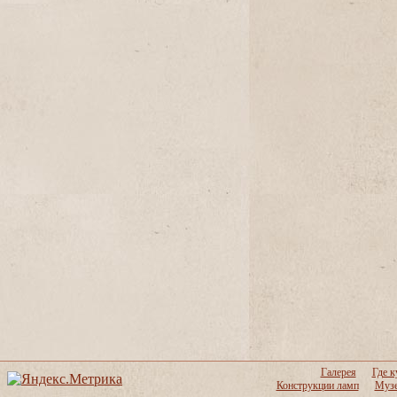
Галерея
Где к
Конструкции ламп
Музе