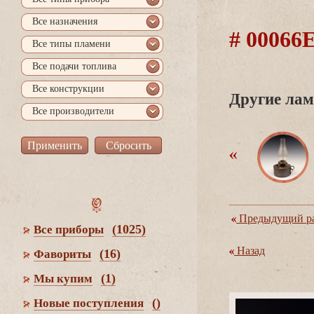
се назначения
# 0006
се типы пламени
се подачи топлива
се конструкции
Другие лам
се производители
Предыдущий ра
(1025)
се приборы
Назад
(16)
Фавориты
(1)
Мы купим
()
Новые поступления