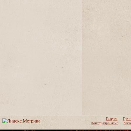
Галерея
Где к
Конструкции ламп
Музе