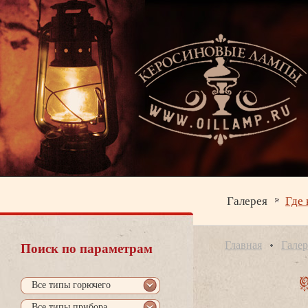
Галерея
Где 
Главная
Галер
Поиск по параметрам
се типы горючего
се типы прибора