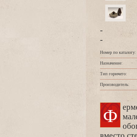
-
-
Номер по каталогу:
Назначение:
Тип горючего:
Производитель:
Фермерская лампа для обогрева брудера (ящика для
мал
обо
место сте