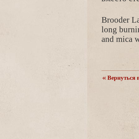
Brooder La
long burni
and mica w
ернуться в