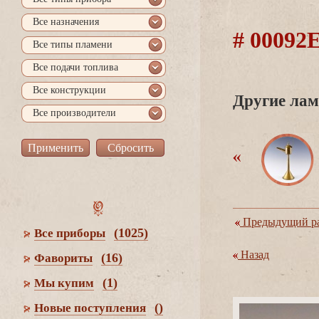
се назначения
# 0009
се типы пламени
се подачи топлива
се конструкции
Другие лам
се производители
Предыдущий ра
(1025)
се приборы
Назад
(16)
Фавориты
(1)
Мы купим
()
Новые поступления