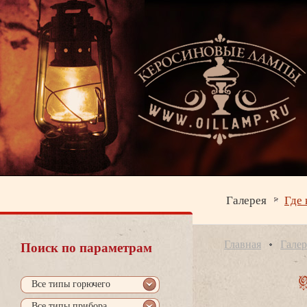
Галерея
Где 
Главная
Галер
Поиск по параметрам
се типы горючего
се типы прибора