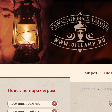
Галерея
Где 
Главная
Галер
Поиск по параметрам
се типы горючего
се типы прибора