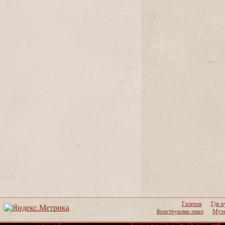
Галерея
Где к
Конструкции ламп
Музе