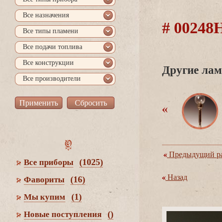
се назначения
# 0024
се типы пламени
се подачи топлива
се конструкции
Другие лам
се производители
Предыдущий ра
(1025)
се приборы
Назад
(16)
Фавориты
(1)
Мы купим
()
Новые поступления