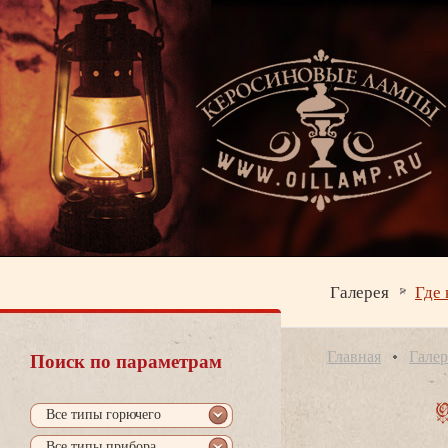
Галерея
Где 
Главная
Галер
Поиск по параметрам
се типы горючего
се типы прибора