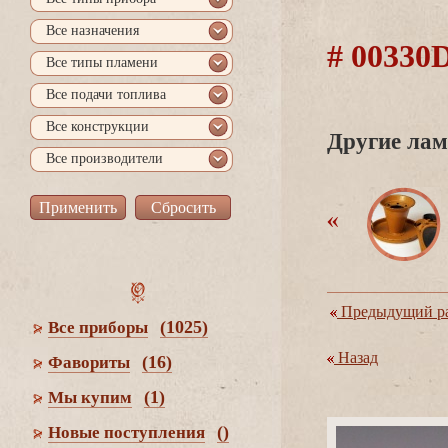
се назначения
# 0033
се типы пламени
се подачи топлива
се конструкции
Другие лам
се производители
Предыдущий ра
(1025)
се приборы
Назад
(16)
Фавориты
(1)
Мы купим
()
Новые поступления