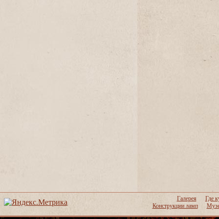
Галерея
Где к
Конструкции ламп
Музе