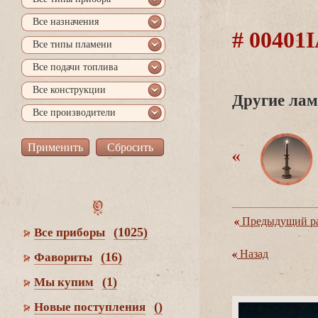
се назначения
# 00401
се типы пламени
се подачи топлива
се конструкции
Другие лам
се производители
Предыдущий ра
(1025)
се приборы
Назад
(16)
Фавориты
(1)
Мы купим
()
Новые поступления