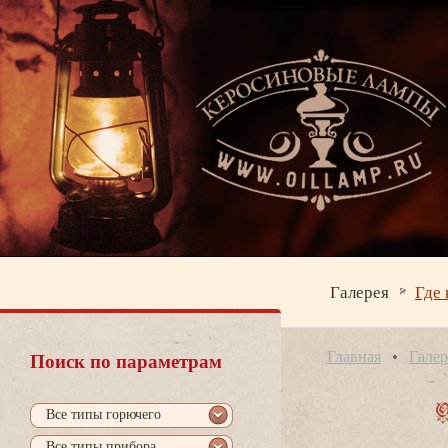
Галерея
Где 
Главная
Галер
Поиск по параметрам
се типы горючего
се типы прибора