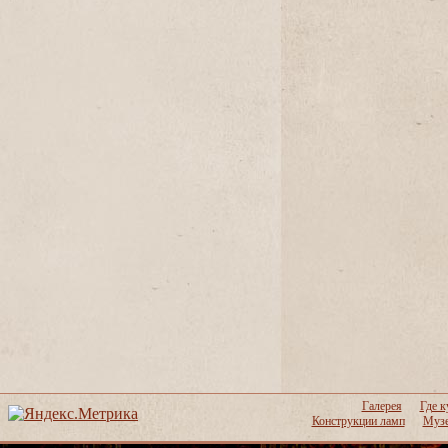
Галерея
Где к
Конструкции ламп
Музе