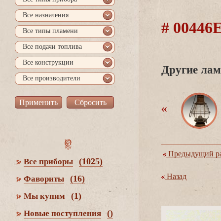
се назначения
# 0044
се типы пламени
се подачи топлива
се конструкции
Другие лам
се производители
Предыдущий ра
(1025)
се приборы
Назад
(16)
Фавориты
(1)
Мы купим
()
Новые поступления