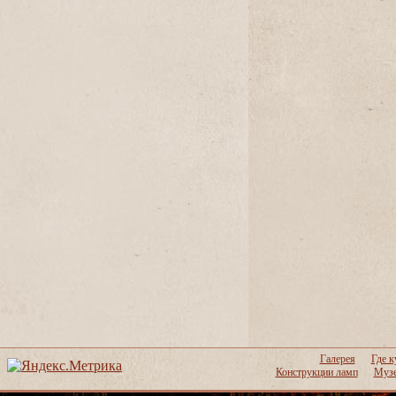
Галерея
Где к
Конструкции ламп
Музе