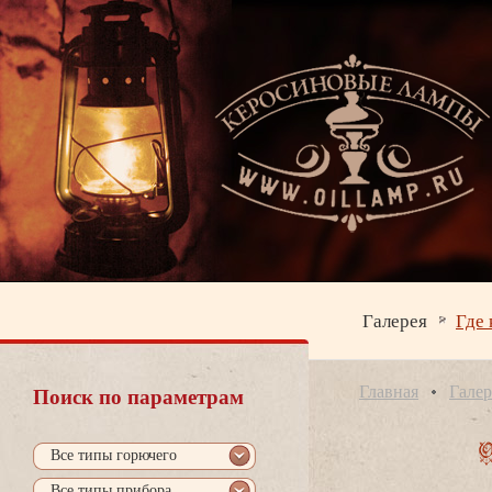
Галерея
Где 
Главная
Галер
Поиск по параметрам
се типы горючего
се типы прибора