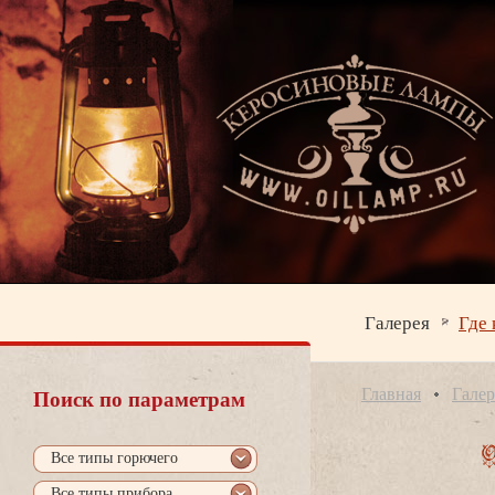
Галерея
Где 
Главная
Галер
Поиск по параметрам
се типы горючего
се типы прибора