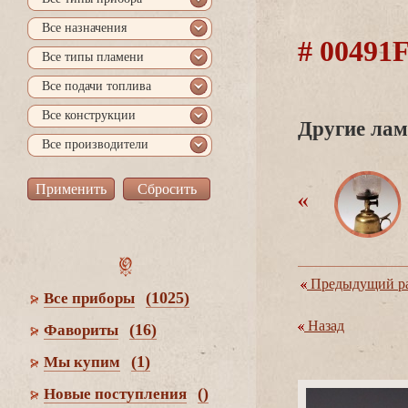
се назначения
# 0049
се типы пламени
се подачи топлива
се конструкции
Другие лам
се производители
Предыдущий ра
(1025)
се приборы
Назад
(16)
Фавориты
(1)
Мы купим
()
Новые поступления