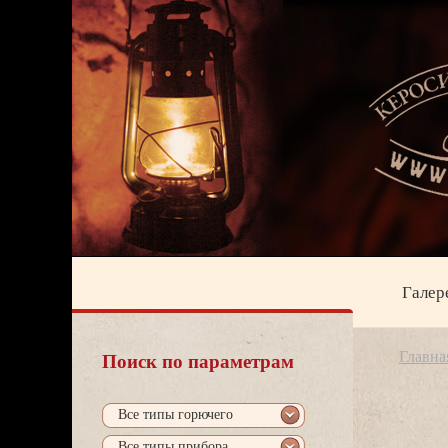
Галер
Главна
Поиск по параметрам
се типы горючего
се типы прибора