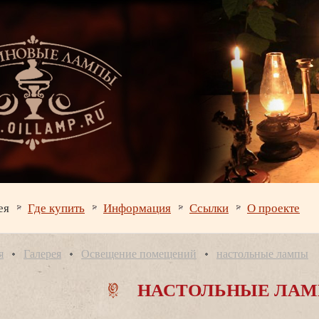
ея
Где купить
Информация
Ссылки
О проекте
я
Галерея
Освещение помещений
настольные лампы
НАСТОЛЬНЫЕ ЛА