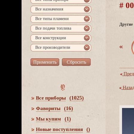
# 0
се назначения
се типы пламени
Другие 
се подачи топлива
се конструкции
се производители
Пред
Наза
(1025)
се приборы
(16)
Фавориты
(1)
Мы купим
()
Новые поступления