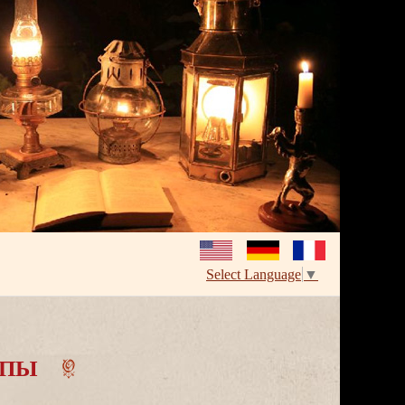
Select Language
▼
МПЫ