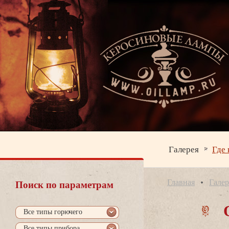
Галерея
Где 
Главная
Галер
Поиск по параметрам
се типы горючего
се типы прибора