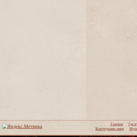
Галерея
Где к
Конструкции ламп
Музе