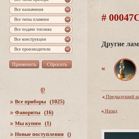
се назначения
# 0004
се типы пламени
се подачи топлива
се конструкции
Другие лам
се производители
Предыдущий ра
(1025)
се приборы
Назад
(16)
Фавориты
(1)
Мы купим
()
Новые поступления