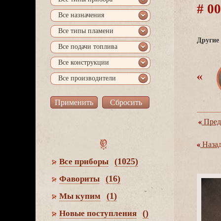
# 0
се назначения
се типы пламени
Другие 
се подачи топлива
се конструкции
се производители
Пред
Наза
(1025)
се приборы
(16)
Фавориты
(1)
Мы купим
()
Новые поступления