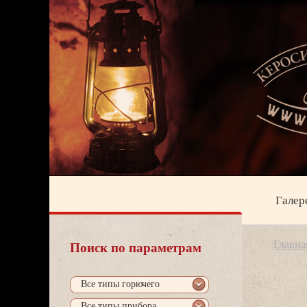
Галер
Главна
Поиск по параметрам
се типы горючего
се типы прибора