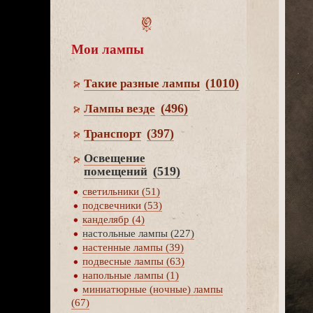
Мои лампы
(1010)
Такие разные лампы
(496)
Лампы везде
(397)
Транспорт
Освещение
(519)
помещений
светильники (51)
подсвечники (53)
канделябр (4)
настольные лампы (227)
настенные лампы (39)
подвесные лампы (63)
напольные лампы (1)
миниатюрные (ночные) лампы
(67)