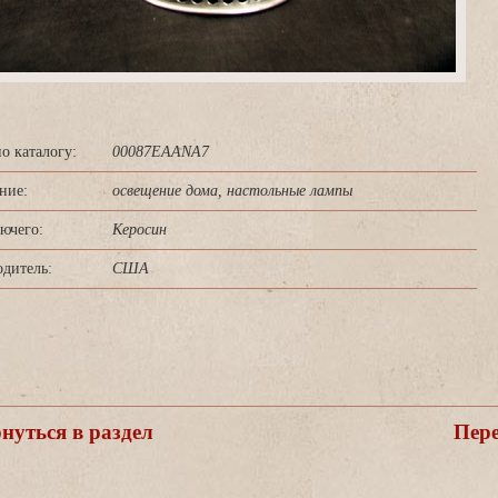
о каталогу:
00087EAANA7
ние:
освещение дома, настольные лампы
ючего:
Керосин
дитель:
США
уться в раздел
Пере