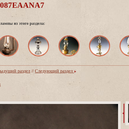
0087EAANA7
лампы из этого раздела:
ыдущий раздел
//
Следующий раздел
д