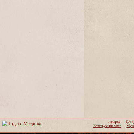
Галерея
Где к
Конструкции ламп
Музе