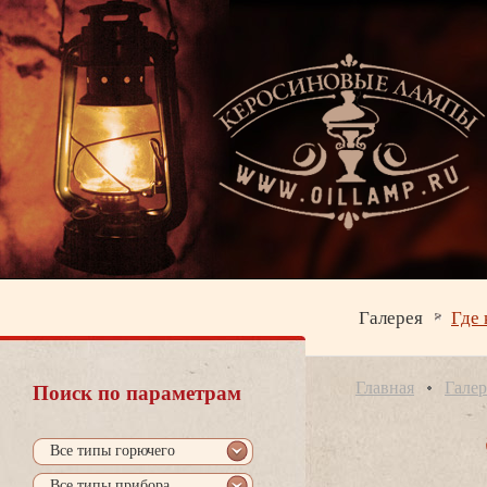
Галерея
Где 
Главная
Галер
Поиск по параметрам
се типы горючего
се типы прибора