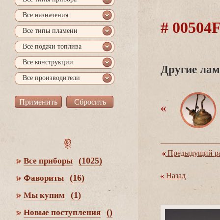
се назначения
# 0050
се типы пламени
се подачи топлива
се конструкции
Другие лам
се производители
Предыдущий ра
(1025)
се приборы
Назад
(16)
Фавориты
(1)
Мы купим
()
Новые поступления