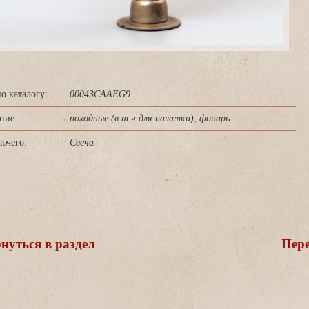
о каталогу:
00043CAAEG9
ние:
походные (в т.ч.для палатки), фонарь
ючего:
Свеча
уться в раздел
Пере