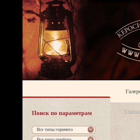
Галер
Главна
Поиск по параметрам
се типы горючего
се типы прибора