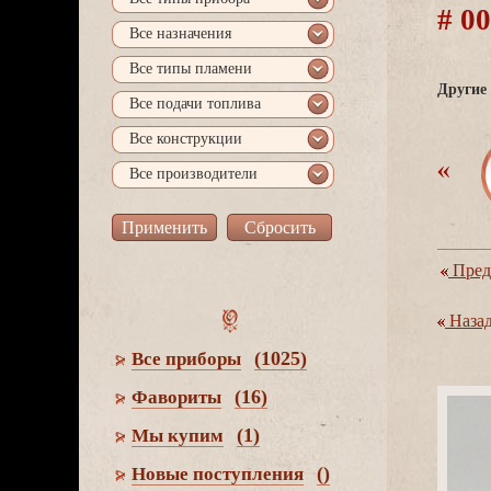
# 0
се назначения
се типы пламени
Другие 
се подачи топлива
се конструкции
се производители
Пред
Наза
(1025)
се приборы
(16)
Фавориты
(1)
Мы купим
()
Новые поступления