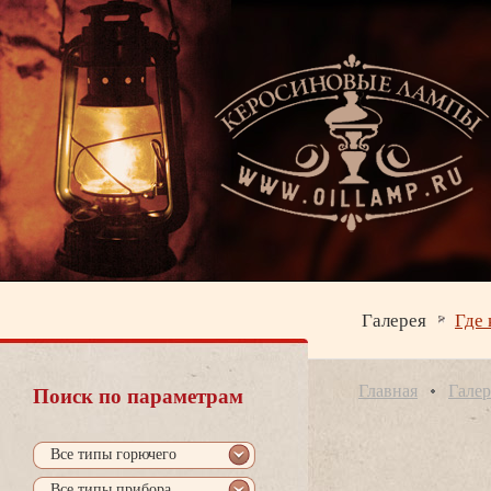
Галерея
Где 
Главная
Галер
Поиск по параметрам
се типы горючего
се типы прибора