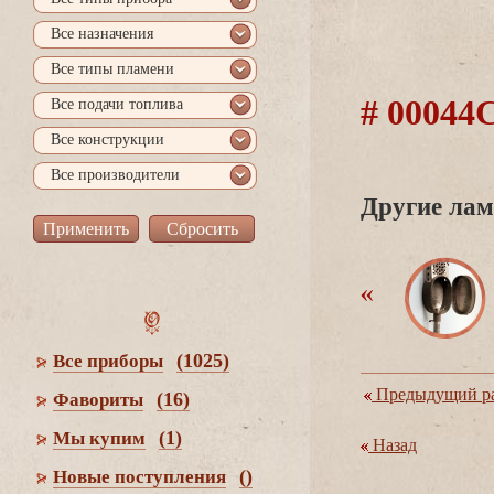
се назначения
се типы пламени
# 0004
се подачи топлива
се конструкции
се производители
Другие лам
(1025)
се приборы
Предыдущий ра
(16)
Фавориты
(1)
Мы купим
Назад
()
Новые поступления