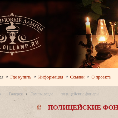
ея
Где купить
Информация
Ссылки
О проекте
я
Галерея
Лампы везде
полицейские фонари
ПОЛИЦЕЙСКИЕ ФОН