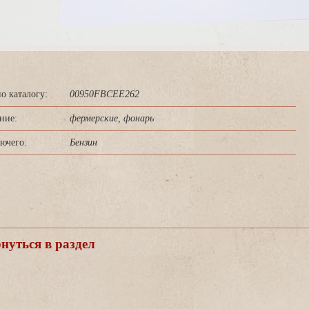
о каталогу:
00950FBCEE262
ние:
фермерские, фонарь
ючего:
Бензин
уться в раздел