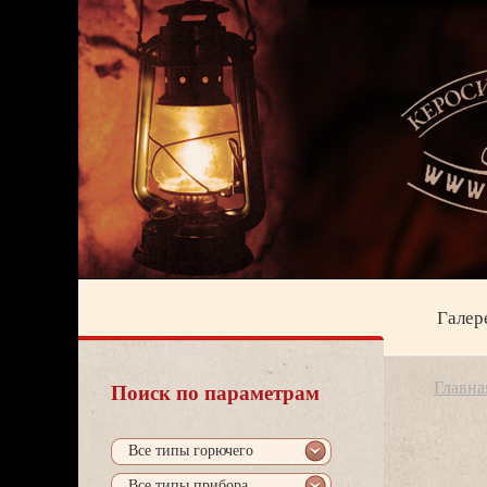
Галер
Главна
Поиск по параметрам
се типы горючего
се типы прибора