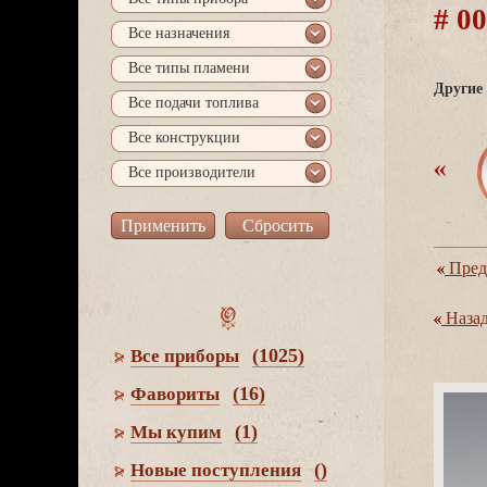
# 0
се назначения
се типы пламени
Другие 
се подачи топлива
се конструкции
се производители
Пред
Наза
(1025)
се приборы
(16)
Фавориты
(1)
Мы купим
()
Новые поступления