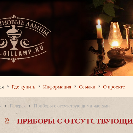
ея
Где купить
Информация
Ссылки
О проекте
я
Галерея
Приборы с отсутствующими частями
ПРИБОРЫ С ОТСУТСТВУЮЩИ