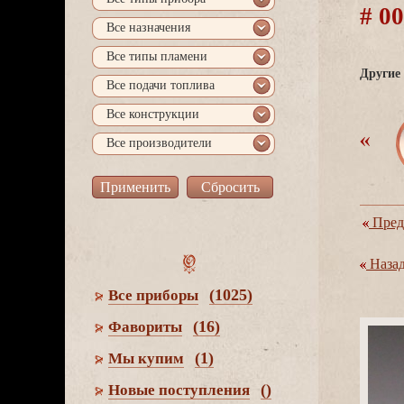
# 0
се назначения
се типы пламени
Другие 
се подачи топлива
се конструкции
се производители
Пред
Наза
(1025)
се приборы
(16)
Фавориты
(1)
Мы купим
()
Новые поступления