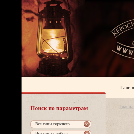
Галер
Главна
Поиск по параметрам
се типы горючего
се типы прибора