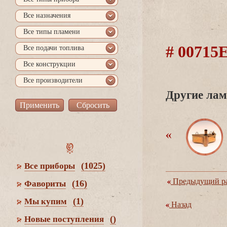
се назначения
се типы пламени
# 0071
се подачи топлива
се конструкции
се производители
Другие лам
(1025)
се приборы
Предыдущий ра
(16)
Фавориты
(1)
Мы купим
Назад
()
Новые поступления