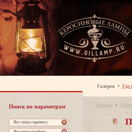
Галерея
Где 
Главная
Галер
Поиск по параметрам
П
се типы горючего
се типы прибора