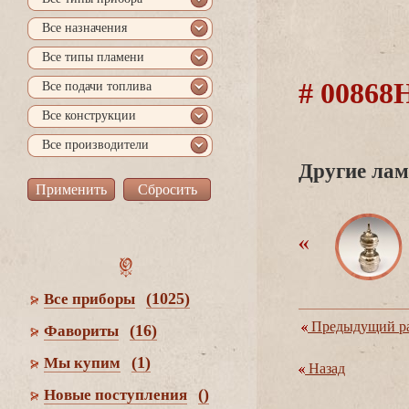
се назначения
се типы пламени
# 0086
се подачи топлива
се конструкции
се производители
Другие лам
(1025)
се приборы
Предыдущий ра
(16)
Фавориты
(1)
Мы купим
Назад
()
Новые поступления