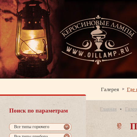
Галерея
Где 
Главная
Галер
Поиск по параметрам
П
се типы горючего
се типы прибора