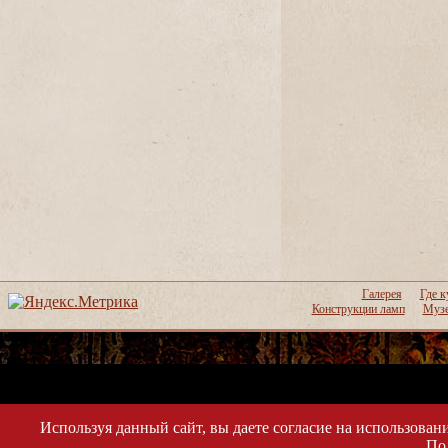
Галерея
Где к
Конструкции ламп
Музе
Используя данный сайт, вы даете согласие на использовани
По