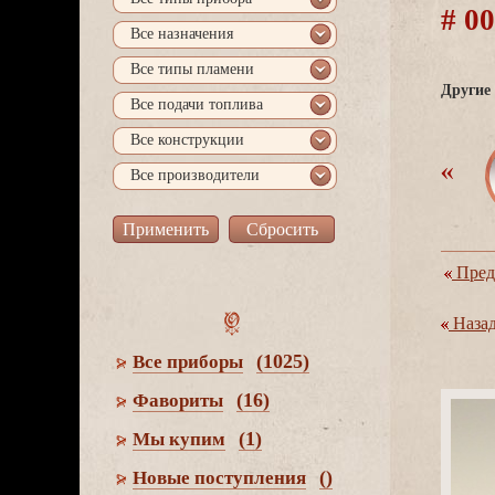
# 0
се назначения
се типы пламени
Другие 
се подачи топлива
се конструкции
се производители
Пред
Наза
(1025)
се приборы
(16)
Фавориты
(1)
Мы купим
()
Новые поступления