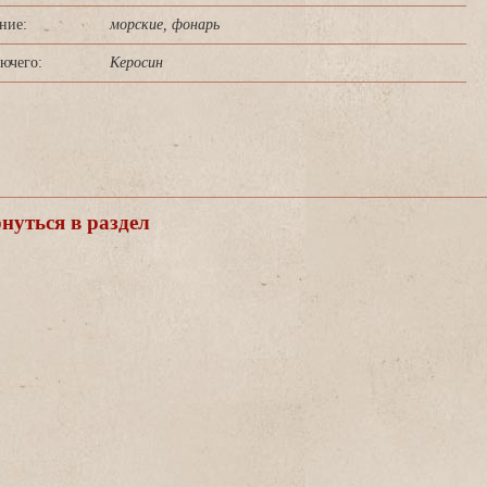
ние:
морские, фонарь
ючего:
Керосин
уться в раздел