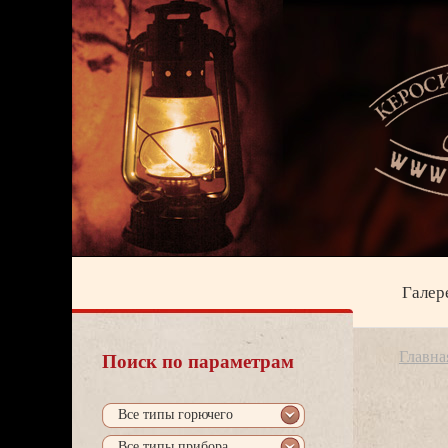
Галер
Главна
Поиск по параметрам
се типы горючего
се типы прибора