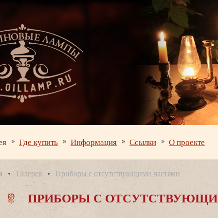
ея
Где купить
Информация
Ссылки
О проекте
я
Галерея
Приборы с отсутствующими частями
ПРИБОРЫ С ОТСУТСТВУЮЩИ