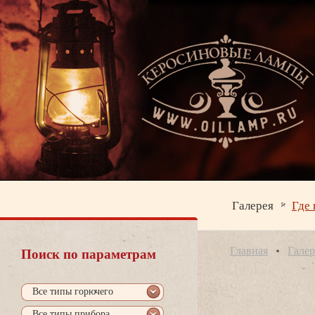
Галерея
Где 
Главная
Галер
Поиск по параметрам
се типы горючего
се типы прибора