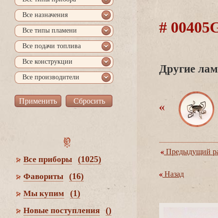
се назначения
# 0040
се типы пламени
се подачи топлива
се конструкции
Другие лам
се производители
Предыдущий ра
(1025)
се приборы
Назад
(16)
Фавориты
(1)
Мы купим
()
Новые поступления