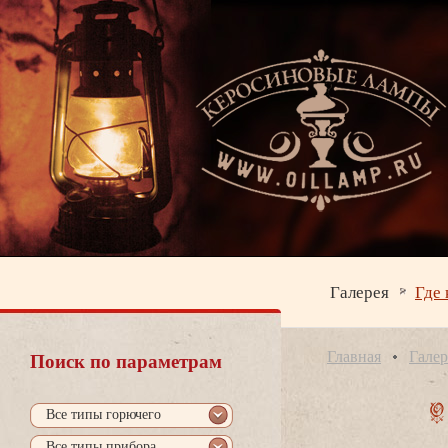
Галерея
Где 
Главная
Галер
Поиск по параметрам
се типы горючего
се типы прибора