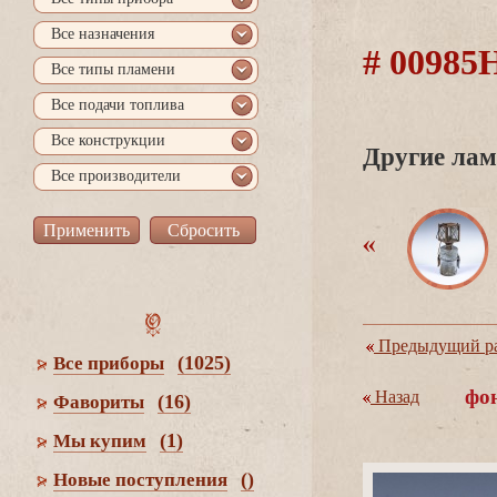
се назначения
# 0098
се типы пламени
се подачи топлива
се конструкции
Другие лам
се производители
Предыдущий ра
(1025)
се приборы
фо
Назад
(16)
Фавориты
(1)
Мы купим
()
Новые поступления