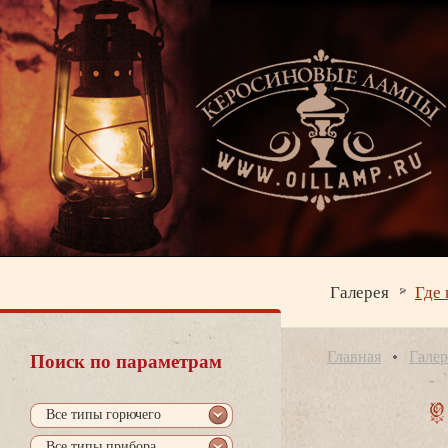
Галерея
Где 
Главная
Галер
Поиск по параметрам
се типы горючего
се типы прибора