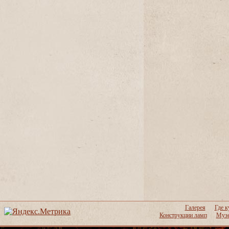
Галерея
Где к
Конструкции ламп
Музе