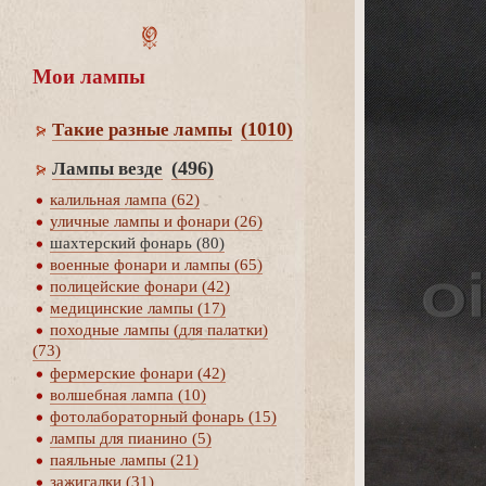
Мои лампы
(1010)
Такие разные лампы
(496)
Лампы везде
калильная лампа (62)
уличные лампы и фонари (26)
шахтерский фонарь (80)
оенные фонари и лампы (65)
полицейские фонари (42)
медицинские лампы (17)
походные лампы (для палатки)
(73)
фермерские фонари (42)
олшебная лампа (10)
фотолабораторный фонарь (15)
лампы для пианино (5)
паяльные лампы (21)
зажигалки (31)