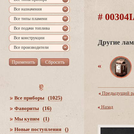
се назначения
# 00304
се типы пламени
се подачи топлива
се конструкции
Другие лам
се производители
Предыдущий ра
(1025)
се приборы
Назад
(16)
Фавориты
(1)
Мы купим
()
Новые поступления