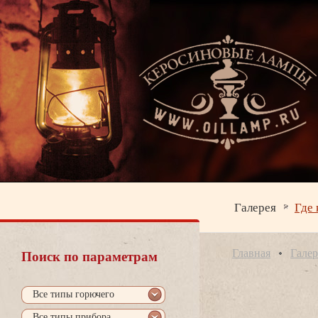
Галерея
Где 
Главная
Галер
Поиск по параметрам
се типы горючего
се типы прибора