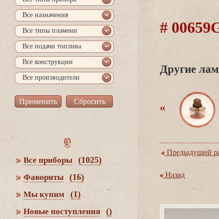
се назначения
# 0065
се типы пламени
се подачи топлива
се конструкции
Другие лам
се производители
Предыдущий ра
(1025)
се приборы
Назад
(16)
Фавориты
(1)
Мы купим
()
Новые поступления