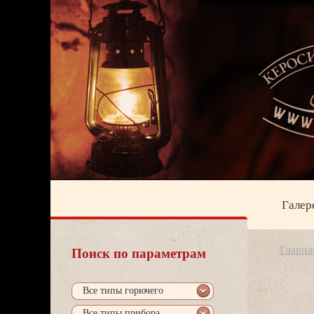
Галер
Главна
Поиск по параметрам
се типы горючего
се типы прибора