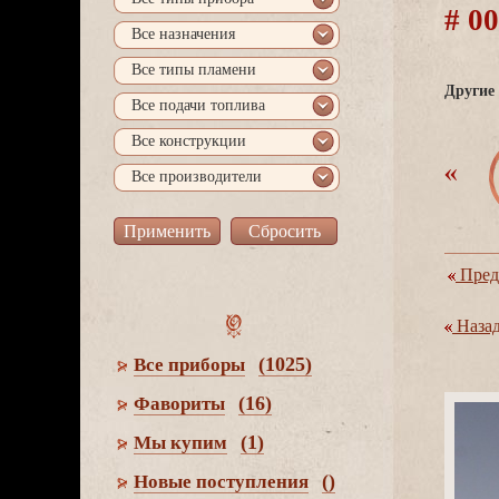
# 0
се назначения
се типы пламени
Другие 
се подачи топлива
се конструкции
се производители
Пред
Наза
(1025)
се приборы
(16)
Фавориты
(1)
Мы купим
()
Новые поступления