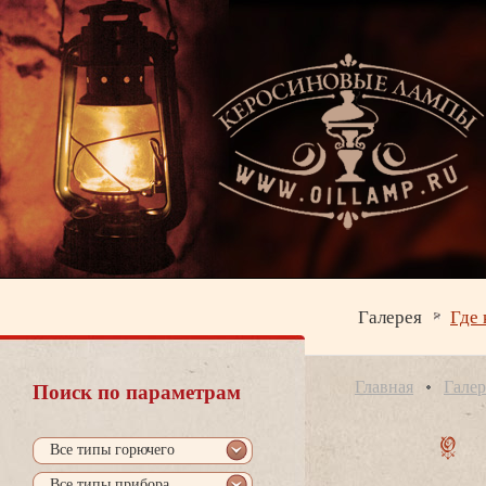
Галерея
Где 
Главная
Галер
Поиск по параметрам
се типы горючего
се типы прибора