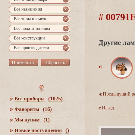
се назначения
# 0079
се типы пламени
се подачи топлива
се конструкции
Другие лам
се производители
Предыдущий ра
(1025)
се приборы
Назад
(16)
Фавориты
(1)
Мы купим
()
Новые поступления