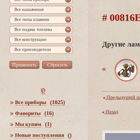
се назначения
# 0081
се типы пламени
се подачи топлива
се конструкции
Другие лам
се производители
Предыдущий ра
(1025)
се приборы
Назад
(16)
Фавориты
(1)
Мы купим
()
Новые поступления