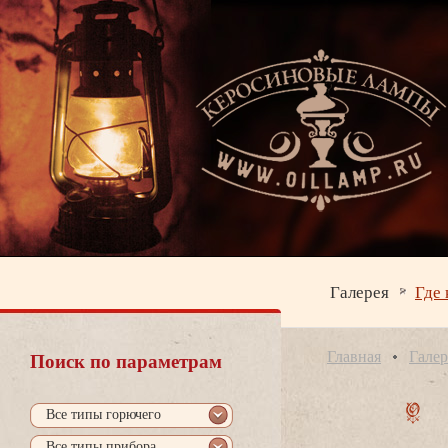
Галерея
Где 
Главная
Галер
Поиск по параметрам
се типы горючего
се типы прибора