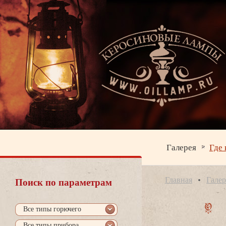
Галерея
Где 
Главная
Галер
Поиск по параметрам
се типы горючего
се типы прибора