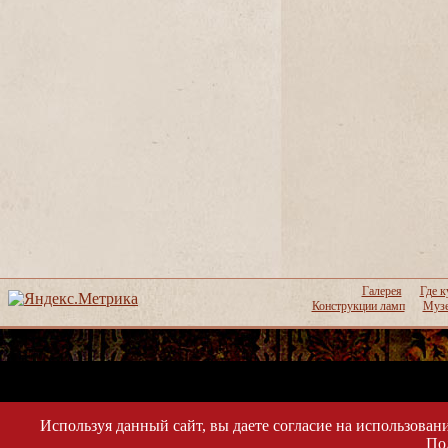
Галерея
Где к
Конструкции ламп
Музе
Используя данный сайт, вы даете согласие на использовани
По