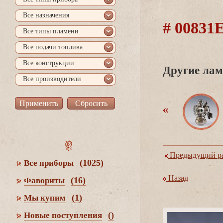
се назначения
# 0083
се типы пламени
се подачи топлива
се конструкции
Другие лам
се производители
Предыдущий ра
(1025)
се приборы
Назад
(16)
Фавориты
(1)
Мы купим
()
Новые поступления